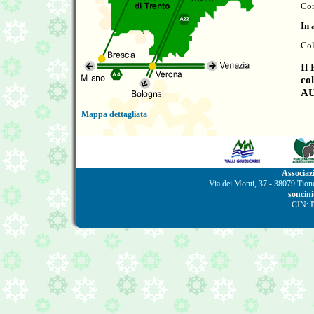
Con
In 
Col
Il
co
AU
Mappa dettagliata
Associaz
Via dei Monti, 37 - 38079 Tion
soncin
CIN: