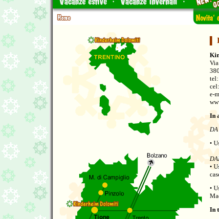
Ki
Via
380
tel
cel
e-m
www
In 
DA
• U
DA
• U
cas
• U
Mad
In 